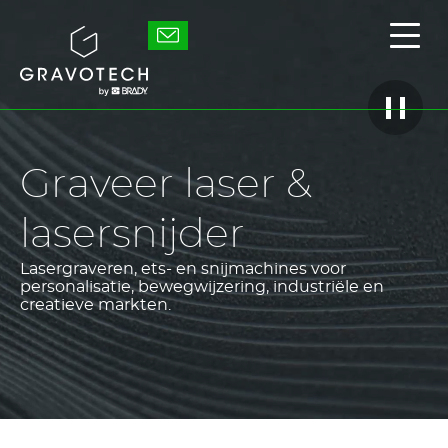
Skip
to
Gravotech
Toon
main
/
content
verb
het
hoof
Deze
video
afspel
Graveer laser &
/
pauze
lasersnijder
Lasergraveren, ets- en snijmachines voor
personalisatie, bewegwijzering, industriële en
creatieve markten.