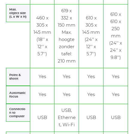
Max.
619 x
object size
610 x
(L x W x H)
460 x
332 x
610 x
610 x
305 x
150 mm
305 x
250
145 mm
Max.
145 mm
mm
(18'' x
hoogte
(24'' x
(24'' x
12'' x
zonder
12'' x
24'' x
5.7'')
tafel:
5.7'')
9.8'')
210 mm
Point &
Yes
Yes
Yes
Yes
shoot
Automatic
Yes
Yes
Yes
Yes
focus
Connectio
USB,
n to
computer
USB
Etherne
USB
USB
t, Wi-Fi