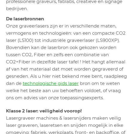
professionele graveurs, fablabs, creatieve en signage
bedrijven.
De laserbronnen
Onze graveerlasers zijn er in verschillende maten,
vermogens en technologieën: van een compacte CO2
laser (LS100) tot industriële graveerlaser (LS900XP).
Bovendien kan de laserbron ook gekozen worden
tussen CO2, Fiber en zelfs een combinatie van
CO2+Fiber in dezelfde laser tafel ! Het hangt allemaal
af van het materiaal dat moet worden gegraveerd of
gesneden. Als u hier niet bekend mee bent, raadpleeg
dan de
technologische gids laser
bron om te weten
welke het beste aan uw behoeften voldoet, of vraag
ons om advies van onze toepassingsexperts.
Klasse 2 laser: veiligheid voorop!
Lasergraveer machines & lasersnijders maken veilig
laser graveren, laseretsen en snijden mogelijk in elke
omgeving: fabriek, werkplaats, front- en backoffice, of