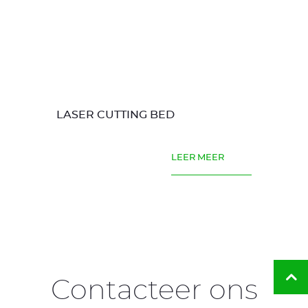
LASER CUTTING BED
LEER MEER
Te
Contacteer ons
naa
de