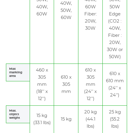
40W,
40W,
60W
50W
50W,
60W
Fiber:
Edge
60W
20W,
(CO2 :
30W
40W,
Fiber :
20W,
30W or
50W)
Max
460 x
610 x
marking
610 x
area
305
610 x
305
610 mm
mm
305
mm
(24'' x
(18'' x
mm
(24'' x
24'')
12'')
12'')
Max.
20 kg
25 kg
object
15 kg
weight
15 kg
(44.1
(55.2
(33.1 lbs)
lbs)
lbs)