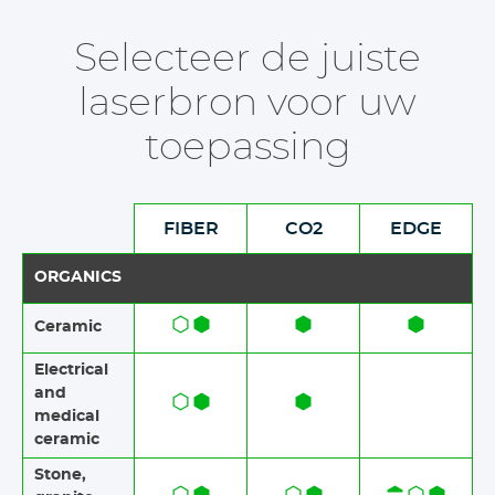
Selecteer de juiste
laserbron voor uw
toepassing
FIBER
CO2
EDGE
ORGANICS
Ceramic​​
Electrical
and
medical
ceramic
Stone​,