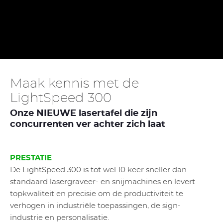
Maak kennis met de
LightSpeed 300
Onze NIEUWE lasertafel die zijn
concurrenten ver achter zich laat
PRESTATIE
De LightSpeed 300 is tot wel 10 keer sneller dan
standaard lasergraveer- en snijmachines en levert
topkwaliteit en precisie om de productiviteit te
verhogen in industriële toepassingen, de sign-
industrie en personalisatie.