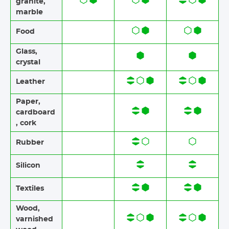
granite​,
marble
Food​​
Glass,
crystal
Leather
Paper​​,
cardboard
, cork
Rubber​​
Silicon
Textiles​​
Wood​​,
varnished