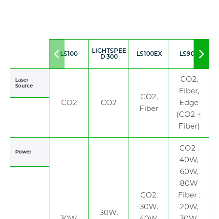
LIGHTSPEE
LS100
LS100EX
LS900
Move
Mov
D 300
to
to
left
righ
CO2,
Laser
Source
Fiber,
CO2,
CO2
CO2
Edge
Fiber
(CO2 +
Fiber)
CO2 :
Power
40W,
60W,
80W
CO2:
Fiber :
30W,
20W,
30W,
30W,
40W,
30W,