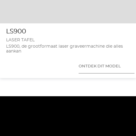
LS900
LASER TAFEL
LS900, de grootformaat laser graveermachine die alles
aankan
ONTDEK DIT MODEL