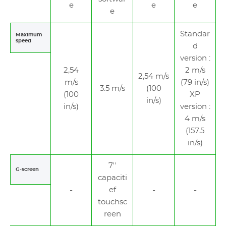
e
e
e
e
Standar
Maximum
speed
d
version :
2,54
2 m/s
2,54 m/s
m/s
(79 in/s)
3.5 m/s
(100
(100
XP
in/s)
in/s)
version :
4 m/s
(157.5
in/s)
7''
G-screen
capaciti
ef
touchsc
reen