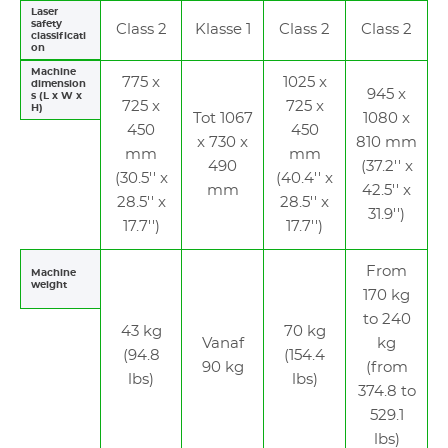
Laser
safety
Class 2
Klasse 1
Class 2
Class 2
classificati
on
Machine
775 x
1025 x
dimension
945 x
s (L x W x
725 x
725 x
H)
Tot 1067
1080 x
450
450
x 730 x
810 mm
mm
mm
490
(37.2'' x
(30.5'' x
(40.4'' x
mm
42.5'' x
28.5'' x
28.5'' x
31.9'')
17.7'')
17.7'')
From
Machine
weight
170 kg
to 240
43 kg
70 kg
Vanaf
kg
(94.8
(154.4
90 kg
(from
lbs)
lbs)
374.8 to
529.1
lbs)