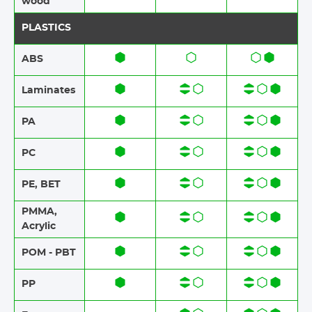
wood
PLASTICS
ABS​​
Laminates​​
PA
PC
PE, BET
PMMA,
Acrylic
POM - PBT
PP