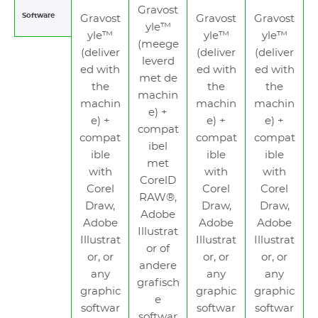
Gravost
Software
Gravost
Gravost
Gravost
yle™
yle™
yle™
yle™
(meege
(deliver
(deliver
(deliver
leverd
ed with
ed with
ed with
met de
the
the
the
machin
machin
machin
machin
e) +
e) +
e) +
e) +
compat
compat
compat
compat
ibel
ible
ible
ible
met
with
with
with
CorelD
Corel
Corel
Corel
RAW®,
Draw,
Draw,
Draw,
Adobe
Adobe
Adobe
Adobe
Illustrat
Illustrat
Illustrat
Illustrat
or of
or, or
or, or
or, or
andere
any
any
any
grafisch
graphic
graphic
graphic
e
softwar
softwar
softwar
softwar