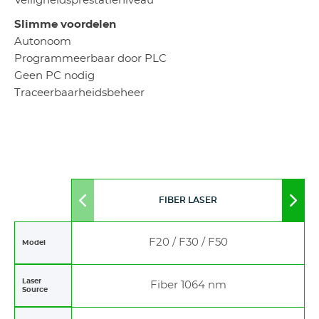
Veiligheidsprestatieniveau
Slimme voordelen
Autonoom
Programmeerbaar door PLC
Geen PC nodig
Traceerbaarheidsbeheer
FIBER LASER
Move
Mov
to
to
left
righ
F20 / F30 / F50
Model
Laser
Fiber 1064 nm
Source