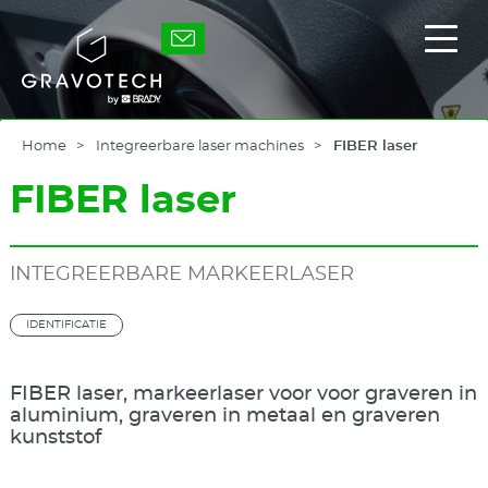
Skip
to
Gravotech
Toon
main
/
content
verb
het
hoof
Home
Integreerbare laser machines
FIBER laser
FIBER laser
INTEGREERBARE MARKEERLASER
IDENTIFICATIE
FIBER laser, markeerlaser voor voor graveren in
aluminium, graveren in metaal en graveren
kunststof