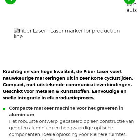
Zie
Zie
Meta
de
de
auto
voorgaande
vol
elementen
ele
Krachtig en van hoge kwaliteit, de Fiber Laser voert
nauwkeurige markeringen uit in zeer korte cyclustijden.
Compact, met uitstekende communicatieverbindingen.
Geschikt voor metalen & kunststoffen. Eenvoudige en
snelle integratie in elk productieproces.
Compacte markeer machine voor het graveren in
aluminium
Het robuuste ontwerp, gebaseerd op een constructie van
gegoten aluminium en hoogwaardige optische
componenten. Ideale oplossing voor kleinere ruimtes,