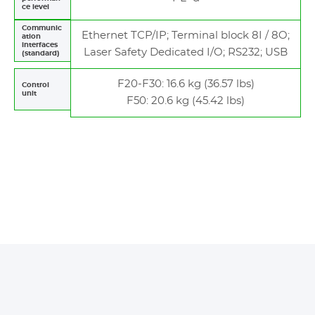
ce level
Communic
Ethernet TCP/IP; Terminal block 8I / 8O;
ation
interfaces
Laser Safety Dedicated I/O; RS232; USB
(standard)
F20-F30: 16.6 kg (36.57 lbs)
Control
unit
F50: 20.6 kg (45.42 lbs)