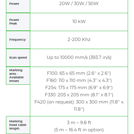
20W / 30W / 50W
Power
Power
10 kW
Peak
2-200 Khz
Frequency
Up to 10000 mm/s (393.7 in/s)
Scan speed
Marking
F100: 65 x 65 mm (2.6'' x 2.6'')
area -
Available
F160: 110 x 110 mm (4.3'' x 4.3'')
lenses
F254: 175 x 175 mm (6.9'' x 6.9'')
F330: 205 x 205 mm (8.1'' x 8.1'')
F420 (on request): 300 x 300 mm (11.8'' x
11.8'')
Marking
3 m – 9.8 ft
head cable
length
(5 m – 16.4 ft in option)