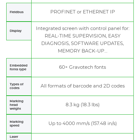
PROFINET or ETHERNET IP
Fieldbus
Integrated screen with control panel for:
Display
REAL-TIME SUPERVISION, EASY
DIAGNOSIS, SOFTWARE UPDATES,
MEMORY BACK-UP…
Embedded
60+ Gravotech fonts
fonts type
Types of
All formats of barcode and 2D codes
codes
Marking
8.3 kg (18.3 lbs)
head
weight
Marking
Up to 4000 mm/s (157.48 in/s)
speed
Laser