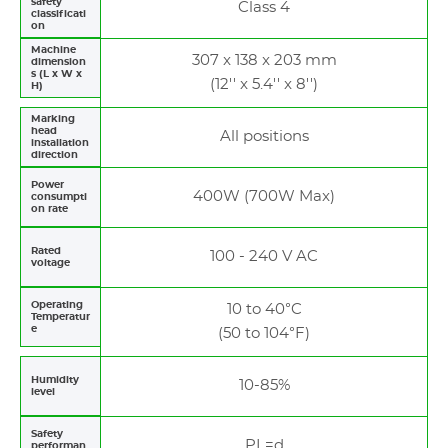
safety
Class 4
classificati
on
Machine
307 x 138 x 203 mm
dimension
s (L x W x
(12'' x 5.4'' x 8'')
H)
Marking
head
All positions
installation
direction
Power
400W (700W Max)
consumpti
on rate
Rated
100 - 240 V AC
voltage
Operating
10 to 40°C
Temperatur
e
(50 to 104°F)
Humidity
10-85%
level
Safety
PL=d
performan