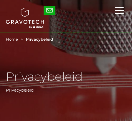
Skip
to
Gravotech
Toon
main
/
content
verb
het
hoof
Home
Privacybeleid
Privacybeleid
Privacybeleid