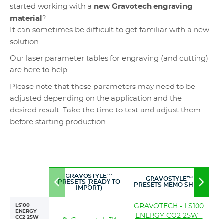
started working with a
new Gravotech engraving
material
?
It can sometimes be difficult to get familiar with a new
solution.
Our laser parameter tables for engraving (and cutting)
are here to help.
Please note that these parameters may need to be
adjusted depending on the application and the
desired result. Take the time to test and adjust them
before starting production.
GRAVOSTYLE™
GRAVOSTYLE™
PRESETS (READY TO
Move
Mov
PRESETS MEMO SHEET
IMPORT)
to
to
left
righ
LS100
GRAVOTECH - LS100
ENERGY
ENERGY CO2 25W -
CO2 25W