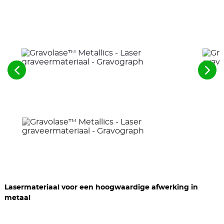
Zie
Zie
de
de
voorgaande
vol
elementen
ele
Lasermateriaal voor een hoogwaardige afwerking in
metaal