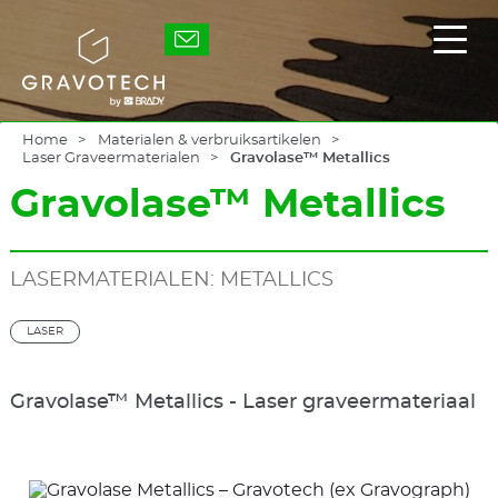
Skip
to
Gravotech
Toon
main
/
content
verb
het
hoof
Home
Materialen & verbruiksartikelen
Laser Graveermaterialen
Gravolase™ Metallics
Gravolase™ Metallics
LASERMATERIALEN: METALLICS
LASER
Gravolase™ Metallics - Laser graveermateriaal