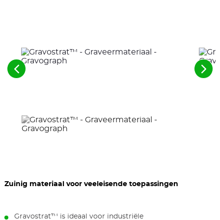
Zie
Zie
de
de
voorgaande
vol
elementen
ele
Zuinig materiaal voor veeleisende toepassingen
Gravostrat™ is ideaal voor industriële