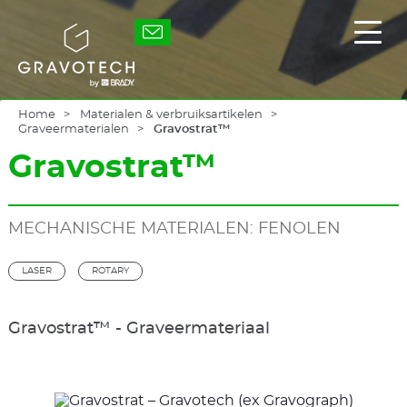
Skip
to
Gravotech
Toon
main
/
content
verb
het
hoof
Home
Materialen & verbruiksartikelen
Graveermaterialen
Gravostrat™
Gravostrat™
MECHANISCHE MATERIALEN: FENOLEN
LASER
ROTARY
Gravostrat™ - Graveermateriaal