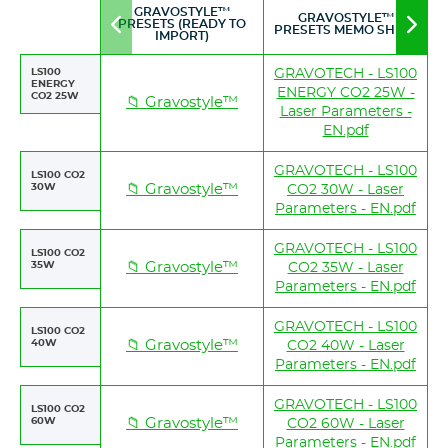
GRAVOSTYLE™
GRAVOSTYLE™
PRESETS (READY TO
Move
Mov
PRESETS MEMO SHEET
IMPORT)
to
to
left
righ
LS100
GRAVOTECH - LS100
ENERGY
ENERGY CO2 25W -
CO2 25W
📁 Gravostyle™
Laser Parameters -
EN.pdf
GRAVOTECH - LS100
LS100 CO2
30W
📁 Gravostyle™
CO2 30W - Laser
Parameters - EN.pdf
GRAVOTECH - LS100
LS100 CO2
35W
📁 Gravostyle™
CO2 35W - Laser
Parameters - EN.pdf
GRAVOTECH - LS100
LS100 CO2
40W
📁 Gravostyle™
CO2 40W - Laser
Parameters - EN.pdf
GRAVOTECH - LS100
LS100 CO2
60W
📁 Gravostyle™
CO2 60W - Laser
Parameters - EN.pdf