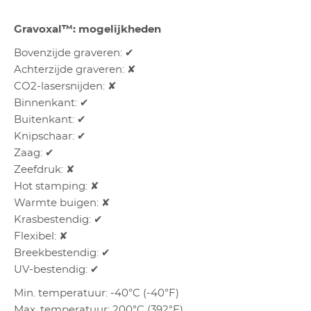
Gravoxal™: mogelijkheden
Bovenzijde graveren: ✔
Achterzijde graveren: ✘
CO2-lasersnijden: ✘
Binnenkant: ✔
Buitenkant: ✔
Knipschaar: ✔
Zaag: ✔
Zeefdruk: ✘
Hot stamping: ✘
Warmte buigen: ✘
Krasbestendig: ✔
Flexibel: ✘
Breekbestendig: ✔
UV-bestendig: ✔
Min. temperatuur: -40°C (-40°F)
Max. temperatuur: 200°C (392°F)