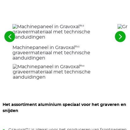
Zie
Zie
de
de
Machinepaneel in Gravoxal™
voorgaande
vol
elementen
ele
graveermateriaal met technische
aanduidingen
Het assortiment aluminium speciaal voor het graveren en
snijden