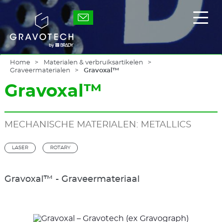
Skip
to
Gravotech
Toon
main
/
content
verb
het
hoof
Home
Materialen & verbruiksartikelen
Graveermaterialen
Gravoxal™
Gravoxal™
MECHANISCHE MATERIALEN: METALLICS
LASER
ROTARY
Gravoxal™ - Graveermateriaal