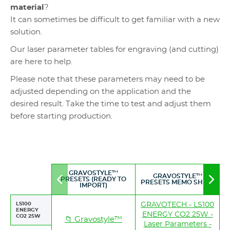
material
?
It can sometimes be difficult to get familiar with a new
solution.
Our laser parameter tables for engraving (and cutting)
are here to help.
Please note that these parameters may need to be
adjusted depending on the application and the
desired result. Take the time to test and adjust them
before starting production.
GRAVOSTYLE™
GRAVOSTYLE™
PRESETS (READY TO
Move
Mov
PRESETS MEMO SHEET
IMPORT)
to
to
left
righ
LS100
GRAVOTECH - LS100
ENERGY
ENERGY CO2 25W -
CO2 25W
📁 Gravostyle™
Laser Parameters -