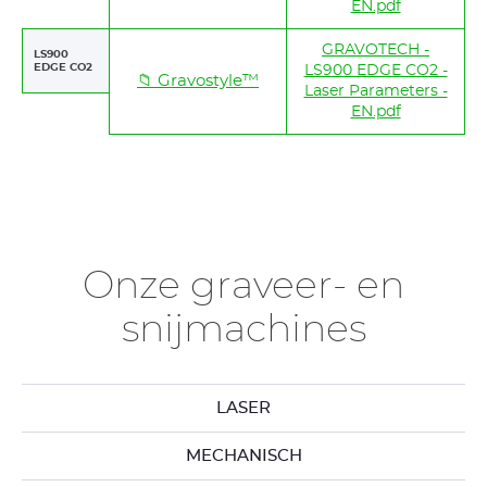
EN.pdf
GRAVOTECH -
LS900
EDGE CO2
LS900 EDGE CO2 -
📁 Gravostyle™
Laser Parameters -
EN.pdf
Onze graveer- en
snijmachines
LASER
MECHANISCH