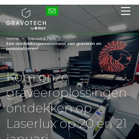
Skip
to
Gravotech
Toon
main
/
content
verb
het
hoof
Home
Nieuws & Pers
Een ontdekkingsevenement van graveren en
personaliseren!
Kom onze
graveeroplossingen
ontdekken op
Laserlux op 20 en 21