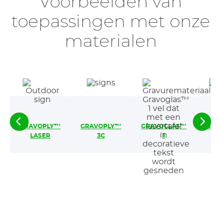
Voorbeelden van
toepassingen met onze
materialen
GRAVOPLY™
GRAVOPLY
™
GRAVOGLAS™
GRA
LASER
3C
1