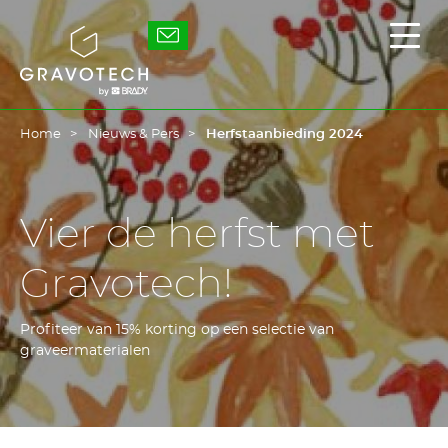
Skip
to
Gravotech
Toon
main
/
content
verb
het
hoof
Home
Nieuws & Pers
Herfstaanbieding 2024
Vier de herfst met
Gravotech!
Profiteer van 15% korting op een selectie van
graveermaterialen