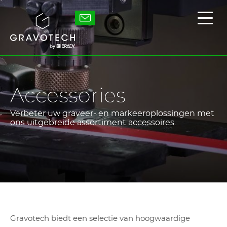
Skip
to
Gravotech
Toon
main
/
content
verb
het
hoof
Accessories
Verbeter uw graveer- en markeeroplossingen met
ons uitgebreide assortiment accessoires.
Gravotech biedt een selectie van hoogwaardige