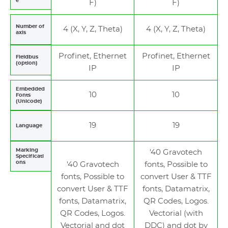
e
F)
F)
Number of
4 (X, Y, Z, Theta)
4 (X, Y, Z, Theta)
axis
Profinet, Ethernet
Profinet, Ethernet
Fieldbus
(option)
IP
IP
Embedded
10
10
Fonts
(Unicode)
19
19
Language
Marking
'40 Gravotech
Specificati
ons
'40 Gravotech
fonts, Possible to
fonts, Possible to
convert User & TTF
convert User & TTF
fonts, Datamatrix,
fonts, Datamatrix,
QR Codes, Logos.
QR Codes, Logos.
Vectorial (with
Vectorial and dot
DDC) and dot by