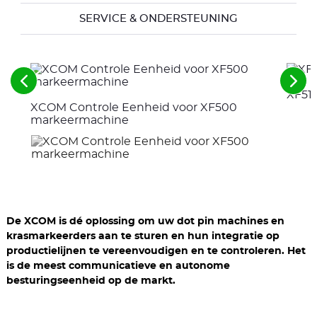
SERVICE & ONDERSTEUNING
Zie
Zie
XF510
de
de
XCOM Controle Eenheid voor XF500
voorgaande
vol
elementen
ele
markeermachine
De XCOM is dé oplossing om uw dot pin machines en
krasmarkeerders aan te sturen en hun integratie op
productielijnen te vereenvoudigen en te controleren. Het
is de meest communicatieve en autonome
besturingseenheid op de markt.