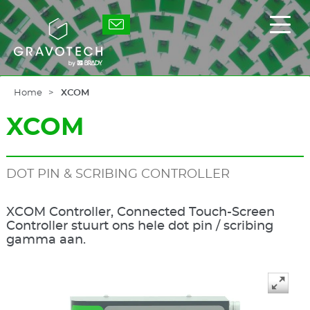
Skip
to
Gravotech
Toon
main
/
content
verb
het
hoof
Home
XCOM
XCOM
DOT PIN & SCRIBING CONTROLLER
XCOM Controller, Connected Touch-Screen
Controller stuurt ons hele dot pin / scribing
gamma aan.