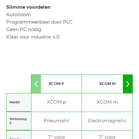
Slimme voordelen
Autonoom
Programmeerbaar door PLC
Geen PC nodig
Klaar voor industrie 4.0
XCOM P
XCOM M
Move
Mov
to
to
left
righ
XCOM p
XCOM m
Model
Technolog
Pneumatic
Electromagnetic
y
7" color
7" color