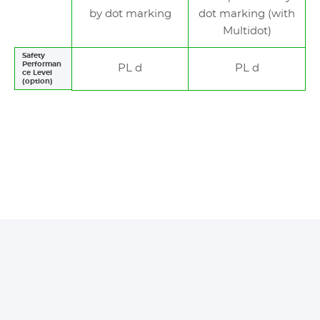
by dot marking
dot marking (with
Multidot)
Safety
Performan
PL d
PL d
ce Level
(option)