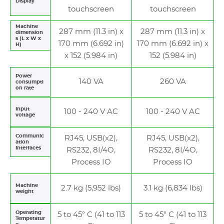
Display
touchscreen
touchscreen
Machine
287 mm (11.3 in) x
287 mm (11.3 in) x
dimension
s (L x W x
170 mm (6.692 in)
170 mm (6.692 in) x
H)
x 152 (5.984 in)
152 (5.984 in)
Power
140 VA
260 VA
consumpti
on rate
Input
100 - 240 V AC
100 - 240 V AC
voltage
Communic
RJ45, USB(x2),
RJ45, USB(x2),
ation
Interfaces
RS232, 8I/4O,
RS232, 8I/4O,
Process IO
Process IO
Machine
2.7 kg (5,952 lbs)
3.1 kg (6,834 lbs)
weight
Operating
5 to 45° C (41 to 113
5 to 45° C (41 to 113
Temperatur